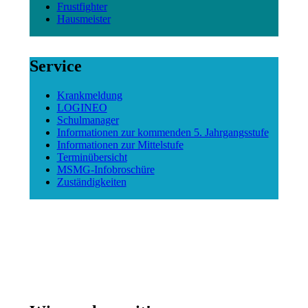
Frustfighter
Hausmeister
Service
Krankmeldung
LOGINEO
Schulmanager
Informationen zur kommenden 5. Jahrgangsstufe
Informationen zur Mittelstufe
Terminübersicht
MSMG-Infobroschüre
Zuständigkeiten