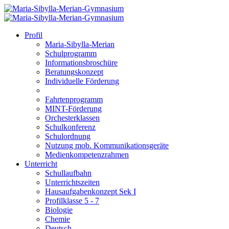
Profil
Maria-Sibylla-Merian
Schulprogramm
Informationsbroschüre
Beratungskonzept
Individuelle Förderung
Fahrtenprogramm
MINT-Förderung
Orchesterklassen
Schulkonferenz
Schulordnung
Nutzung mob. Kommunikationsgeräte
Medienkompetenzrahmen
Unterricht
Schullaufbahn
Unterrichtszeiten
Hausaufgabenkonzept Sek I
Profilklasse 5 - 7
Biologie
Chemie
Deutsch