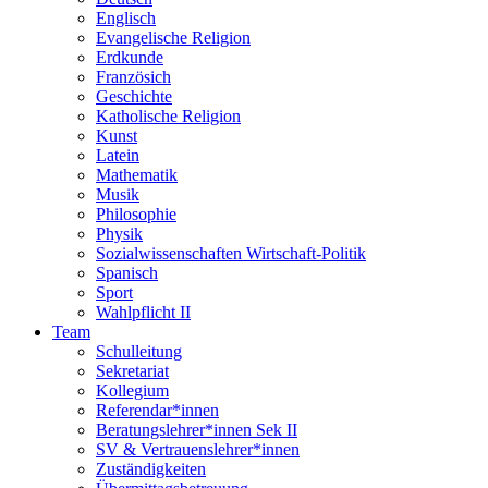
Englisch
Evangelische Religion
Erdkunde
Französich
Geschichte
Katholische Religion
Kunst
Latein
Mathematik
Musik
Philosophie
Physik
Sozialwissenschaften Wirtschaft-Politik
Spanisch
Sport
Wahlpflicht II
Team
Schulleitung
Sekretariat
Kollegium
Referendar*innen
Beratungslehrer*innen Sek II
SV & Vertrauenslehrer*innen
Zuständigkeiten