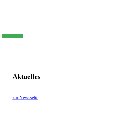
Maria-Sibylla-Merian-
Gymnasium
Herzlich willkommen!
Aktuelles
zur Newsseite