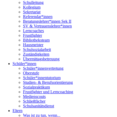
Schulleitung
Kollegium
Sekretariat
Referendar*innen
Beratungslehrer*innen Sek II
SV & Vertrauenslehrer*innen
Lerncoaches
Frustfighter
Bibliotheksteam
Hausmeister
Schulsozialarbeit
Zuständigkeiten
Übermittagsbetreuung
Schüler*innen
Schüler*innenvertretung
Oberstufe
Schüler*innentutorium
Studien- & Berufsorientierung
Sozialpraktikum
Frustfighter und Lerncoaching
Medienscouts
Schließfächer
Schulsanitätsdienst
Eltern
Was ist zu tun, wenn...