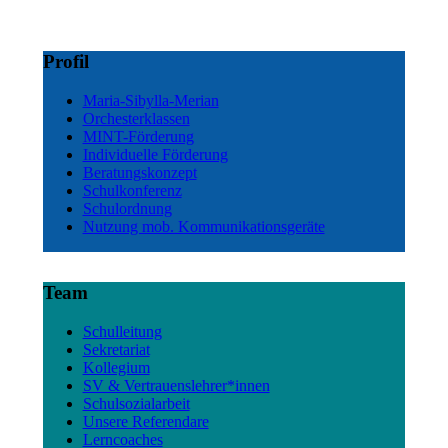
Profil
Maria-Sibylla-Merian
Orchesterklassen
MINT-Förderung
Individuelle Förderung
Beratungskonzept
Schulkonferenz
Schulordnung
Nutzung mob. Kommunikationsgeräte
Team
Schulleitung
Sekretariat
Kollegium
SV & Vertrauenslehrer*innen
Schulsozialarbeit
Unsere Referendare
Lerncoaches