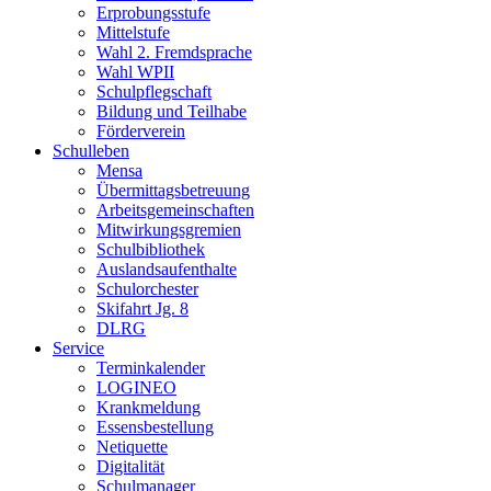
Erprobungsstufe
Mittelstufe
Wahl 2. Fremdsprache
Wahl WPII
Schulpflegschaft
Bildung und Teilhabe
Förderverein
Schulleben
Mensa
Übermittagsbetreuung
Arbeitsgemeinschaften
Mitwirkungsgremien
Schulbibliothek
Auslandsaufenthalte
Schulorchester
Skifahrt Jg. 8
DLRG
Service
Terminkalender
LOGINEO
Krankmeldung
Essensbestellung
Netiquette
Digitalität
Schulmanager