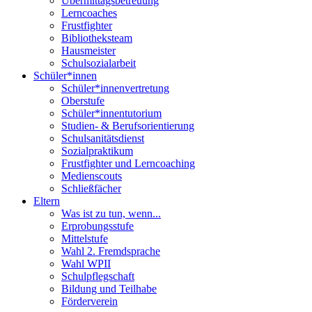
Übermittagsbetreuung
Lerncoaches
Frustfighter
Bibliotheksteam
Hausmeister
Schulsozialarbeit
Schüler*innen
Schüler*innenvertretung
Oberstufe
Schüler*innentutorium
Studien- & Berufsorientierung
Schulsanitätsdienst
Sozialpraktikum
Frustfighter und Lerncoaching
Medienscouts
Schließfächer
Eltern
Was ist zu tun, wenn...
Erprobungsstufe
Mittelstufe
Wahl 2. Fremdsprache
Wahl WPII
Schulpflegschaft
Bildung und Teilhabe
Förderverein