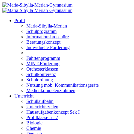
Profil
Maria-Sibylla-Merian
Schulprogramm
Informationsbroschüre
Beratungskonzept
Individuelle Förderung
Fahrtenprogramm
MINT-Förderung
Orchesterklassen
Schulkonferenz
Schulordnung
Nutzung mob. Kommunikationsgeräte
Medienkompetenzrahmen
Unterricht
Schullaufbahn
Unterrichtszeiten
Hausaufgabenkonzept Sek I
Profilklasse 5 - 7
Biologie
Chemie
Deutsch