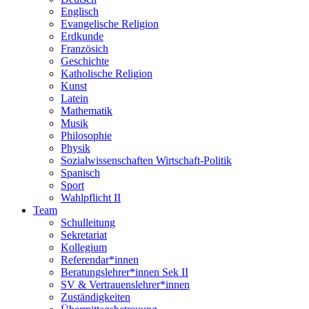
Englisch
Evangelische Religion
Erdkunde
Französich
Geschichte
Katholische Religion
Kunst
Latein
Mathematik
Musik
Philosophie
Physik
Sozialwissenschaften Wirtschaft-Politik
Spanisch
Sport
Wahlpflicht II
Team
Schulleitung
Sekretariat
Kollegium
Referendar*innen
Beratungslehrer*innen Sek II
SV & Vertrauenslehrer*innen
Zuständigkeiten