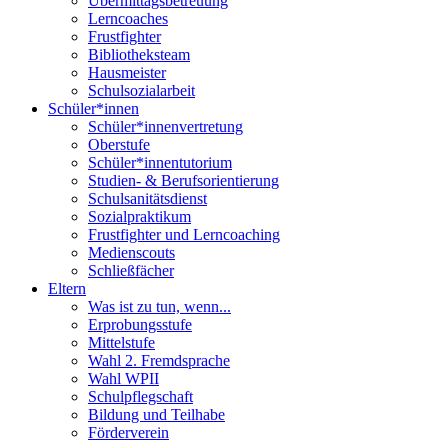
Übermittagsbetreuung
Lerncoaches
Frustfighter
Bibliotheksteam
Hausmeister
Schulsozialarbeit
Schüler*innen
Schüler*innenvertretung
Oberstufe
Schüler*innentutorium
Studien- & Berufsorientierung
Schulsanitätsdienst
Sozialpraktikum
Frustfighter und Lerncoaching
Medienscouts
Schließfächer
Eltern
Was ist zu tun, wenn...
Erprobungsstufe
Mittelstufe
Wahl 2. Fremdsprache
Wahl WPII
Schulpflegschaft
Bildung und Teilhabe
Förderverein