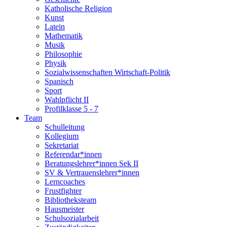
Katholische Religion
Kunst
Latein
Mathematik
Musik
Philosophie
Physik
Sozialwissenschaften Wirtschaft-Politik
Spanisch
Sport
Wahlpflicht II
Profilklasse 5 - 7
Team
Schulleitung
Kollegium
Sekretariat
Referendar*innen
Beratungslehrer*innen Sek II
SV & Vertrauenslehrer*innen
Lerncoaches
Frustfighter
Bibliotheksteam
Hausmeister
Schulsozialarbeit