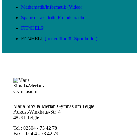
Mathematik/Informatik (Video)
Spanisch als dritte Fremdsprache
FIT4HELP
FIT4HELP
(Imagefilm für Sporthelfer)
Maria-Sibylla-Merian-Gymnasium Telgte
August-Winkhaus-Str. 4
48291 Telgte
Tel.: 02504 - 73 42 78
Fax.: 02504 - 73 42 79