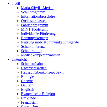
Profil
Maria-Sibylla-Merian
Schulprogramm
Informationsbroschüre
Orchesterklassen
Fahrtenprogramm
MINT-Förderung
Individuelle Förderung
Beratungskonzept
Nutzung mob. Kommunikationsgeräte
Schulkonferenz
Schulordnung
Medienkompetenzrahmen
Unterricht
Schullaufbahn
Unterrichtszeiten
Hausaufgabenkonzept Sek I
Biologie
Chemie
Deutsch
Englisch
Evangelische Religion
Erdkunde
Französich
Geschichte