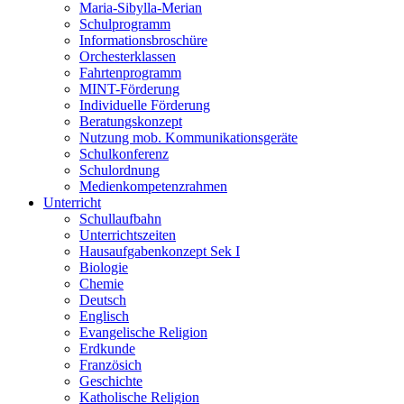
Maria-Sibylla-Merian
Schulprogramm
Informationsbroschüre
Orchesterklassen
Fahrtenprogramm
MINT-Förderung
Individuelle Förderung
Beratungskonzept
Nutzung mob. Kommunikationsgeräte
Schulkonferenz
Schulordnung
Medienkompetenzrahmen
Unterricht
Schullaufbahn
Unterrichtszeiten
Hausaufgabenkonzept Sek I
Biologie
Chemie
Deutsch
Englisch
Evangelische Religion
Erdkunde
Französich
Geschichte
Katholische Religion