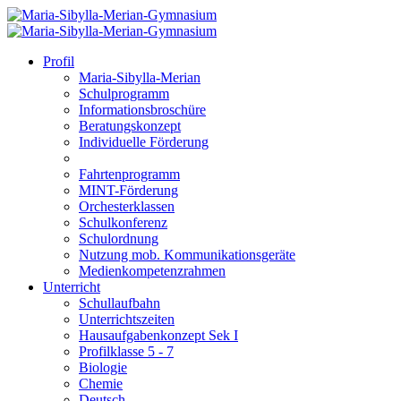
Profil
Maria-Sibylla-Merian
Schulprogramm
Informationsbroschüre
Beratungskonzept
Individuelle Förderung
Fahrtenprogramm
MINT-Förderung
Orchesterklassen
Schulkonferenz
Schulordnung
Nutzung mob. Kommunikationsgeräte
Medienkompetenzrahmen
Unterricht
Schullaufbahn
Unterrichtszeiten
Hausaufgabenkonzept Sek I
Profilklasse 5 - 7
Biologie
Chemie
Deutsch