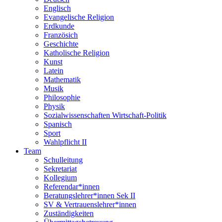
Englisch
Evangelische Religion
Erdkunde
Französich
Geschichte
Katholische Religion
Kunst
Latein
Mathematik
Musik
Philosophie
Physik
Sozialwissenschaften Wirtschaft-Politik
Spanisch
Sport
Wahlpflicht II
Team
Schulleitung
Sekretariat
Kollegium
Referendar*innen
Beratungslehrer*innen Sek II
SV & Vertrauenslehrer*innen
Zuständigkeiten