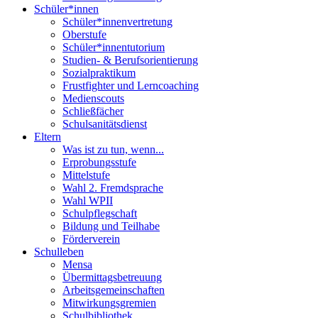
Schüler*innen
Schüler*innenvertretung
Oberstufe
Schüler*innentutorium
Studien- & Berufsorientierung
Sozialpraktikum
Frustfighter und Lerncoaching
Medienscouts
Schließfächer
Schulsanitätsdienst
Eltern
Was ist zu tun, wenn...
Erprobungsstufe
Mittelstufe
Wahl 2. Fremdsprache
Wahl WPII
Schulpflegschaft
Bildung und Teilhabe
Förderverein
Schulleben
Mensa
Übermittagsbetreuung
Arbeitsgemeinschaften
Mitwirkungsgremien
Schulbibliothek