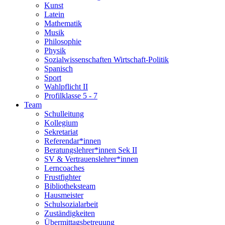
Kunst
Latein
Mathematik
Musik
Philosophie
Physik
Sozialwissenschaften Wirtschaft-Politik
Spanisch
Sport
Wahlpflicht II
Profilklasse 5 - 7
Team
Schulleitung
Kollegium
Sekretariat
Referendar*innen
Beratungslehrer*innen Sek II
SV & Vertrauenslehrer*innen
Lerncoaches
Frustfighter
Bibliotheksteam
Hausmeister
Schulsozialarbeit
Zuständigkeiten
Übermittagsbetreuung