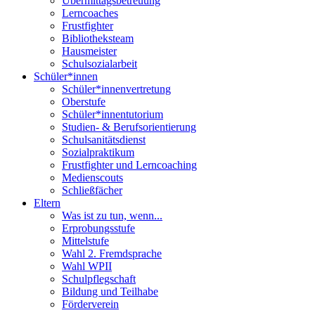
Übermittagsbetreuung
Lerncoaches
Frustfighter
Bibliotheksteam
Hausmeister
Schulsozialarbeit
Schüler*innen
Schüler*innenvertretung
Oberstufe
Schüler*innentutorium
Studien- & Berufsorientierung
Schulsanitätsdienst
Sozialpraktikum
Frustfighter und Lerncoaching
Medienscouts
Schließfächer
Eltern
Was ist zu tun, wenn...
Erprobungsstufe
Mittelstufe
Wahl 2. Fremdsprache
Wahl WPII
Schulpflegschaft
Bildung und Teilhabe
Förderverein