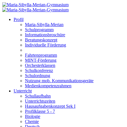
Profil
Maria-Sibylla-Merian
Schulprogramm
Informationsbroschüre
Beratungskonzept
Individuelle Förderung
Fahrtenprogramm
MINT-Förderung
Orchesterklassen
Schulkonferenz
Schulordnung
Nutzung mob. Kommunikationsgeräte
Medienkompetenzrahmen
Unterricht
Schullaufbahn
Unterrichtszeiten
Hausaufgabenkonzept Sek I
Profilklasse 5 - 7
Biologie
Chemie
Deutsch