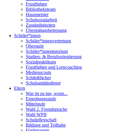
Frustfighter
Bibliotheksteam
Hausmeister
Schulsozialarbeit
Zuständigkeiten
Übermittagsbetreuung
Schüler*innen
Schüler*innenvertretung
Oberstufe
Schüler*innentutorium
Studien- & Berufsorientierung
Sozialpraktikum
Frustfighter und Lerncoaching
Medienscouts
Schließfächer
Schulsanitätsdienst
Eltern
Was ist zu tun, wenn...
Erprobungsstufe
Mittelstufe
Wahl 2. Fremdsprache
Wahl WPII
Schulpflegschaft
Bildung und Teilhabe
Förderverein