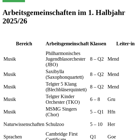
Arbeitsgemeinschaften im 1. Halbjahr
2025/26
Bereich
Arbeitsgemeinschaft
Klassen
Leiter·in
Philharmonisches
Musik
Jugendblasorchester
8 – Q2
Mend
(JBO)
Saxibylla
Musik
8 – Q2
Mend
(Saxophonquartett)
Telgter 5 Klang
Musik
8 – Q2
Mend
(Blechbläserquintett)
Telgter Kinder
Musik
6 – 8
Gru
Orchester (TKO)
MSMG Singers
Musik
5 – Q1
Hfn
(Chor)
Naturwissenschaften
Schulzoo
5 – 10
Her
Cambridge First
Sprachen
Q1
Goe
Certificate