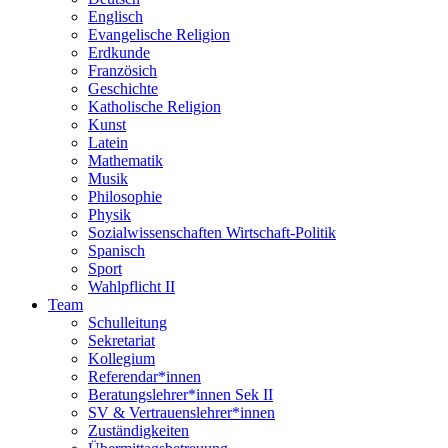
Englisch
Evangelische Religion
Erdkunde
Französich
Geschichte
Katholische Religion
Kunst
Latein
Mathematik
Musik
Philosophie
Physik
Sozialwissenschaften Wirtschaft-Politik
Spanisch
Sport
Wahlpflicht II
Team
Schulleitung
Sekretariat
Kollegium
Referendar*innen
Beratungslehrer*innen Sek II
SV & Vertrauenslehrer*innen
Zuständigkeiten