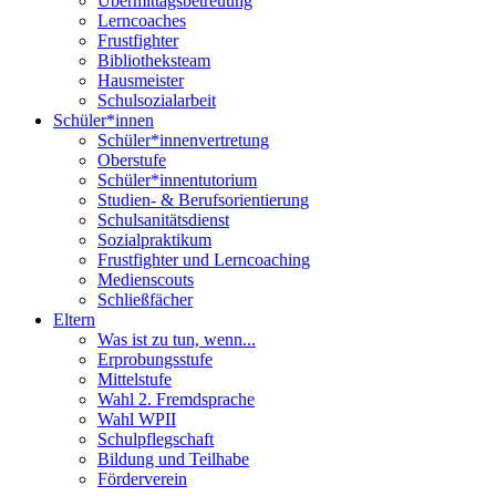
Übermittagsbetreuung
Lerncoaches
Frustfighter
Bibliotheksteam
Hausmeister
Schulsozialarbeit
Schüler*innen
Schüler*innenvertretung
Oberstufe
Schüler*innentutorium
Studien- & Berufsorientierung
Schulsanitätsdienst
Sozialpraktikum
Frustfighter und Lerncoaching
Medienscouts
Schließfächer
Eltern
Was ist zu tun, wenn...
Erprobungsstufe
Mittelstufe
Wahl 2. Fremdsprache
Wahl WPII
Schulpflegschaft
Bildung und Teilhabe
Förderverein