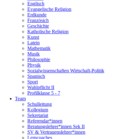
Englisch
Evangelische Religion
Erdkunde
Französich
Geschichte
Katholische Religion
Kunst
Latein
Mathematik
Musik
Philosophie
Physik
Sozialwissenschaften Wirtschaft-Politik
Spanisch
Sport
Wahlpflicht II
Profilklasse 5 - 7
Team
Schulleitung
Kollegium
Sekretariat
Referendar*innen
Beratungslehrer*innen Sek II
SV & Vertrauenslehrer*innen
Lerncoaches