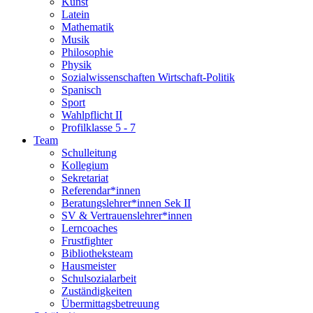
Kunst
Latein
Mathematik
Musik
Philosophie
Physik
Sozialwissenschaften Wirtschaft-Politik
Spanisch
Sport
Wahlpflicht II
Profilklasse 5 - 7
Team
Schulleitung
Kollegium
Sekretariat
Referendar*innen
Beratungslehrer*innen Sek II
SV & Vertrauenslehrer*innen
Lerncoaches
Frustfighter
Bibliotheksteam
Hausmeister
Schulsozialarbeit
Zuständigkeiten
Übermittagsbetreuung