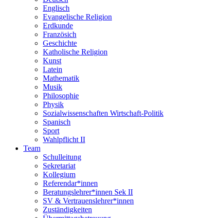
Englisch
Evangelische Religion
Erdkunde
Französich
Geschichte
Katholische Religion
Kunst
Latein
Mathematik
Musik
Philosophie
Physik
Sozialwissenschaften Wirtschaft-Politik
Spanisch
Sport
Wahlpflicht II
Team
Schulleitung
Sekretariat
Kollegium
Referendar*innen
Beratungslehrer*innen Sek II
SV & Vertrauenslehrer*innen
Zuständigkeiten