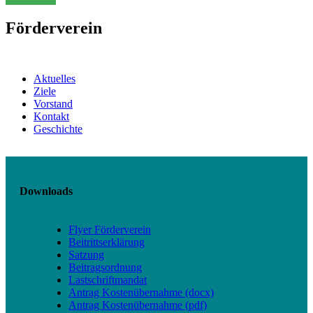
Förderverein
Aktuelles
Ziele
Vorstand
Kontakt
Geschichte
Downloads
Flyer Förderverein
Beitrittserklärung
Satzung
Beitragsordnung
Lastschriftmandat
Antrag Kostenübernahme (docx)
Antrag Kostenübernahme (pdf)