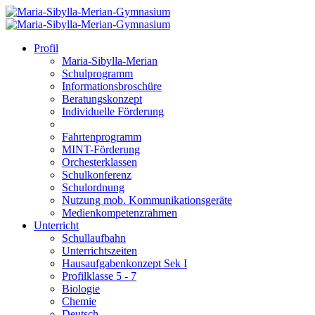
Profil
Maria-Sibylla-Merian
Schulprogramm
Informationsbroschüre
Beratungskonzept
Individuelle Förderung
Fahrtenprogramm
MINT-Förderung
Orchesterklassen
Schulkonferenz
Schulordnung
Nutzung mob. Kommunikationsgeräte
Medienkompetenzrahmen
Unterricht
Schullaufbahn
Unterrichtszeiten
Hausaufgabenkonzept Sek I
Profilklasse 5 - 7
Biologie
Chemie
Deutsch