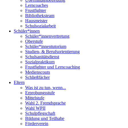
Übermittagsbetreuung
Lerncoaches
Frustfighter
Bibliotheksteam
Hausmeister
Schulsozialarbeit
Schüler*innen
Schüler*innenvertretung
Oberstufe
Schüler*innentutorium
Studien- & Berufsorientierung
Schulsanitätsdienst
Sozialpraktikum
Frustfighter und Lerncoaching
Medienscouts
Schließfächer
Eltern
Was ist zu tun, wenn...
Erprobungsstufe
Mittelstufe
Wahl 2. Fremdsprache
Wahl WPII
Schulpflegschaft
Bildung und Teilhabe
Förderverein