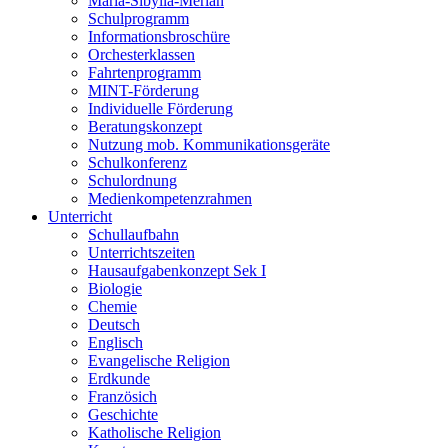
Maria-Sibylla-Merian
Schulprogramm
Informationsbroschüre
Orchesterklassen
Fahrtenprogramm
MINT-Förderung
Individuelle Förderung
Beratungskonzept
Nutzung mob. Kommunikationsgeräte
Schulkonferenz
Schulordnung
Medienkompetenzrahmen
Unterricht
Schullaufbahn
Unterrichtszeiten
Hausaufgabenkonzept Sek I
Biologie
Chemie
Deutsch
Englisch
Evangelische Religion
Erdkunde
Französich
Geschichte
Katholische Religion