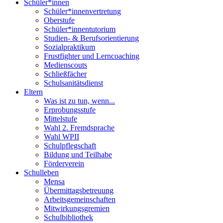
Schüler*innen
Schüler*innenvertretung
Oberstufe
Schüler*innentutorium
Studien- & Berufsorientierung
Sozialpraktikum
Frustfighter und Lerncoaching
Medienscouts
Schließfächer
Schulsanitätsdienst
Eltern
Was ist zu tun, wenn...
Erprobungsstufe
Mittelstufe
Wahl 2. Fremdsprache
Wahl WPII
Schulpflegschaft
Bildung und Teilhabe
Förderverein
Schulleben
Mensa
Übermittagsbetreuung
Arbeitsgemeinschaften
Mitwirkungsgremien
Schulbibliothek