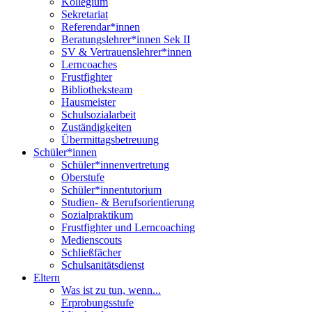
Kollegium
Sekretariat
Referendar*innen
Beratungslehrer*innen Sek II
SV & Vertrauenslehrer*innen
Lerncoaches
Frustfighter
Bibliotheksteam
Hausmeister
Schulsozialarbeit
Zuständigkeiten
Übermittagsbetreuung
Schüler*innen
Schüler*innenvertretung
Oberstufe
Schüler*innentutorium
Studien- & Berufsorientierung
Sozialpraktikum
Frustfighter und Lerncoaching
Medienscouts
Schließfächer
Schulsanitätsdienst
Eltern
Was ist zu tun, wenn...
Erprobungsstufe