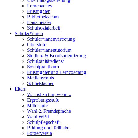
Übermittagsbetreuung
Lerncoaches
Frustfighter
Bibliotheksteam
Hausmeister
Schulsozialarbeit
Schüler*innen
Schüler*innenvertretung
Oberstufe
Schüler*innentutorium
Studien- & Berufsorientierung
Schulsanitätsdienst
Sozialpraktikum
Frustfighter und Lerncoaching
Medienscouts
Schließfächer
Eltern
Was ist zu tun, wenn...
Erprobungsstufe
Mittelstufe
Wahl 2. Fremdsprache
Wahl WPII
Schulpflegschaft
Bildung und Teilhabe
Förderverein