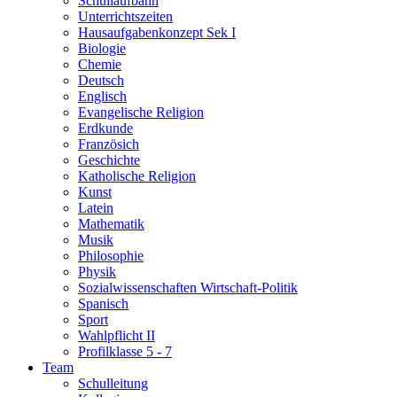
Schullaufbahn
Unterrichtszeiten
Hausaufgabenkonzept Sek I
Biologie
Chemie
Deutsch
Englisch
Evangelische Religion
Erdkunde
Französich
Geschichte
Katholische Religion
Kunst
Latein
Mathematik
Musik
Philosophie
Physik
Sozialwissenschaften Wirtschaft-Politik
Spanisch
Sport
Wahlpflicht II
Profilklasse 5 - 7
Team
Schulleitung