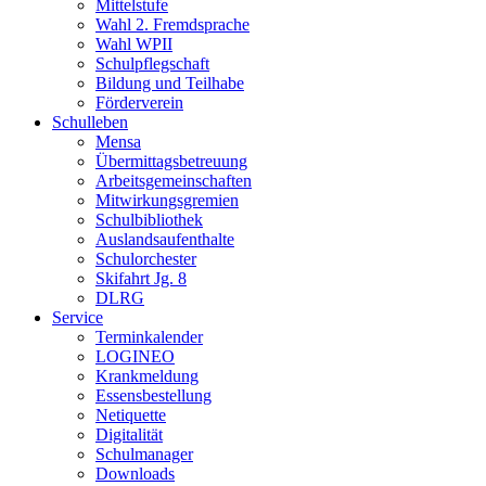
Mittelstufe
Wahl 2. Fremdsprache
Wahl WPII
Schulpflegschaft
Bildung und Teilhabe
Förderverein
Schulleben
Mensa
Übermittagsbetreuung
Arbeitsgemeinschaften
Mitwirkungsgremien
Schulbibliothek
Auslandsaufenthalte
Schulorchester
Skifahrt Jg. 8
DLRG
Service
Terminkalender
LOGINEO
Krankmeldung
Essensbestellung
Netiquette
Digitalität
Schulmanager
Downloads