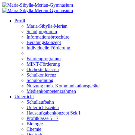
Profil
Maria-Sibylla-Merian
Schulprogramm
Informationsbroschüre
Beratungskonzept
Individuelle Förderung
Fahrtenprogramm
MINT-Förderung
Orchesterklassen
Schulkonferenz
Schulordnung
Nutzung mob. Kommunikationsgeräte
Medienkompetenzrahmen
Unterricht
Schullaufbahn
Unterrichtszeiten
Hausaufgabenkonzept Sek I
Profilklasse 5 - 7
Biologie
Chemie
Deutsch