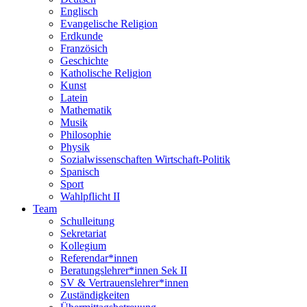
Englisch
Evangelische Religion
Erdkunde
Französich
Geschichte
Katholische Religion
Kunst
Latein
Mathematik
Musik
Philosophie
Physik
Sozialwissenschaften Wirtschaft-Politik
Spanisch
Sport
Wahlpflicht II
Team
Schulleitung
Sekretariat
Kollegium
Referendar*innen
Beratungslehrer*innen Sek II
SV & Vertrauenslehrer*innen
Zuständigkeiten